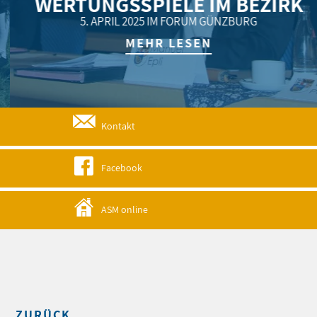
WERTUNGSSPIELE IM BEZIRK
5. APRIL 2025 IM FORUM GÜNZBURG
MEHR LESEN
Kontakt
Facebook
ASM online
ZURÜCK