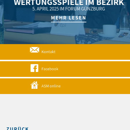
WERTUNGSSPIELE IM BEZIRK
5. APRIL 2025 IM FORUM GÜNZBURG
MEHR LESEN
Kontakt
Facebook
ASM online
ZURÜCK