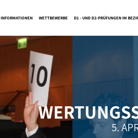
INFORMATIONEN
WETTBEWERBE
D1 - UND D2-PRÜFUNGEN IM BEZI
WERTUNGSSP
5. AP