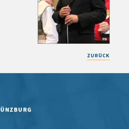
ZURÜCK
 GÜNZBURG