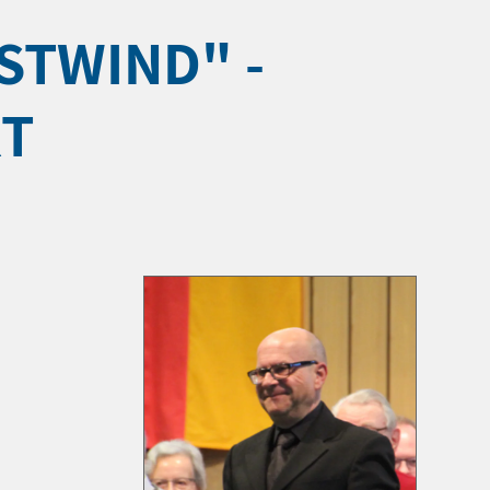
STWIND" -
T